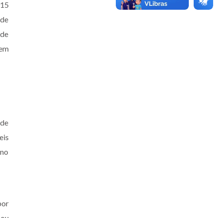
 15
 de
 de
gem
 de
eis
ano
por
cou