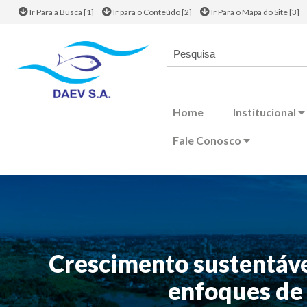
Ir Para a Busca [1]
Ir para o Conteúdo [2]
Ir Para o Mapa do Site [3]
Home
Institucional
Fale Conosco
Crescimento sustentáve
enfoques de