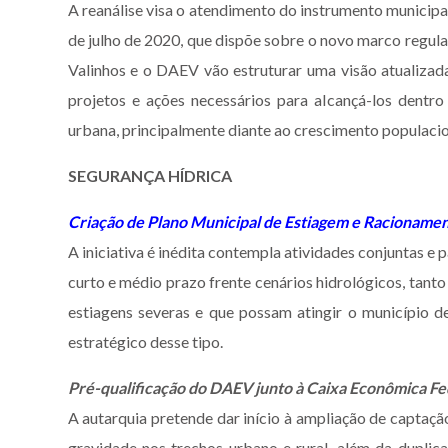
A reanálise visa o atendimento do instrumento municipa
de julho de 2020, que dispõe sobre o novo marco regula
Valinhos e o DAEV vão estruturar uma visão atualizada
projetos e ações necessários para alcançá-los dentr
urbana, principalmente diante ao crescimento populacio
SEGURANÇA HÍDRICA
Criação de Plano Municipal de Estiagem e Racioname
A iniciativa é inédita contempla atividades conjuntas 
curto e médio prazo frente cenários hidrológicos, tan
estiagens severas e que possam atingir o município 
estratégico desse tipo.
Pré-qualificação do DAEV junto à Caixa Econômica Fed
A autarquia pretende dar início à ampliação de captaçã
gravidade nos trechos urbano e rural, além da duplic