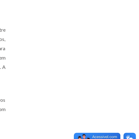
tre
os,
ara
rem
. A
vos
Dom