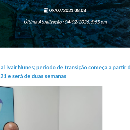
09/07/2021 08:08
Última Atualização : 04/02/2026, 5:55 pm
al Ivair Nunes; período de transição começa a partir 
021 e será de duas semanas