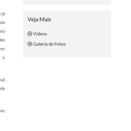
 já
Veja Mais
ado
ano
Vídeos
des
Galeria de Fotos
por
o o
nal
 de
ões