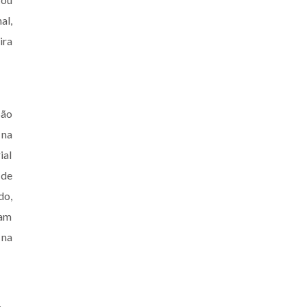
al,
ira
São
 na
ial
 de
do,
mam
 na