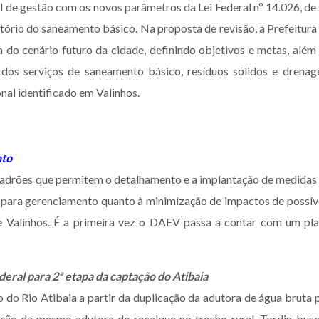
l de gestão com os novos parâmetros da Lei Federal nº 14.026, de
tório do saneamento básico. Na proposta de revisão, a Prefeitura
 do cenário futuro da cidade, definindo objetivos e metas, além
o dos serviços de saneamento básico, resíduos sólidos e drena
nal identificado em Valinhos.
nto
e padrões que permitem o detalhamento e a implantação de medidas
to para gerenciamento quanto à minimização de impactos de possív
de Valinhos. É a primeira vez o DAEV passa a contar com um pl
eral para 2ª etapa da captação do Atibaia
o do Rio Atibaia a partir da duplicação da adutora de água bruta 
ação da mesma adutora de recalque no trecho rural. Tordin bus