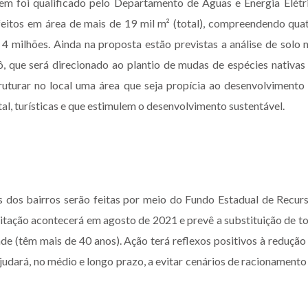
m foi qualificado pelo Departamento de Águas e Energia Elétr
eitos em área de mais de 19 mil m² (total), compreendendo qua
4 milhões. Ainda na proposta estão previstas a análise de solo 
, que será direcionado ao plantio de mudas de espécies nativas
ruturar no local uma área que seja propícia ao desenvolvimento
al, turísticas e que estimulem o desenvolvimento sustentável.
is dos bairros serão feitas por meio do Fundo Estadual de Recur
citação acontecerá em agosto de 2021 e prevê a substituição de t
de (têm mais de 40 anos). Ação terá reflexos positivos à redução
udará, no médio e longo prazo, a evitar cenários de racionamento