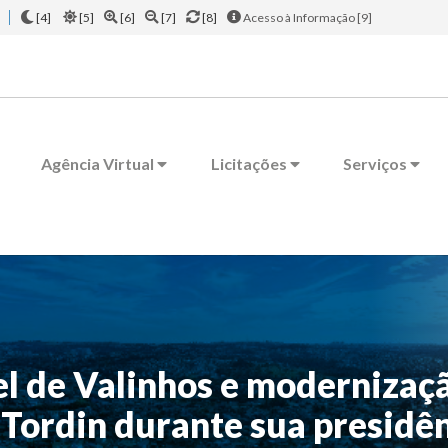
[4]
[5]
[6]
[7]
[8]
Acesso à Informação [9]
Agência Virtual
Licitações
Serviços
l de Valinhos e modernizaçã
 Tordin durante sua presidê