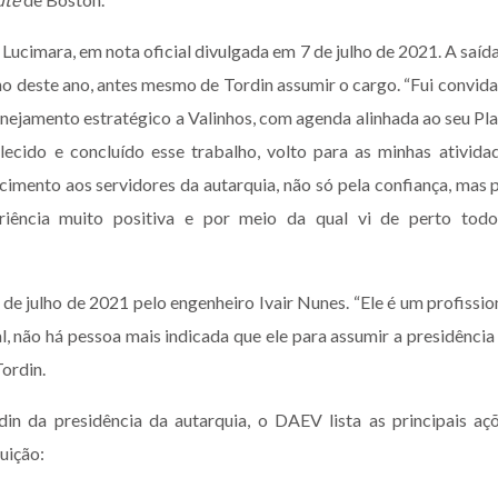
 Lucimara, em nota oficial divulgada em 7 de julho de 2021. A saída
lho deste ano, antes mesmo de Tordin assumir o cargo. “Fui convid
anejamento estratégico a Valinhos, com agenda alinhada ao seu Pl
cido e concluído esse trabalho, volto para as minhas ativida
cimento aos servidores da autarquia, não só pela confiança, mas 
iência muito positiva e por meio da qual vi de perto tod
 de julho de 2021 pelo engenheiro Ivair Nunes. “Ele é um profissio
l, não há pessoa mais indicada que ele para assumir a presidência
ordin.
in da presidência da autarquia, o DAEV lista as principais aç
tuição: