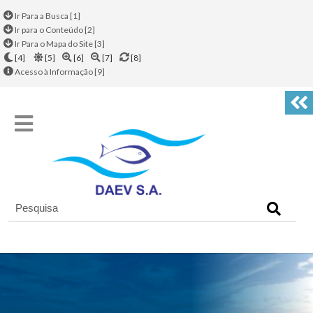
Ir Para a Busca [1]
Ir para o Conteúdo [2]
Ir Para o Mapa do Site [3]
[4]
[5]
[6]
[7]
[8]
Acesso à Informação [9]