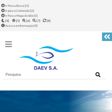
Ir Para a Busca [1]
Ir para o Conteúdo [2]
Ir Para o Mapa do Site [3]
[4]
[5]
[6]
[7]
[8]
Acesso à Informação [9]