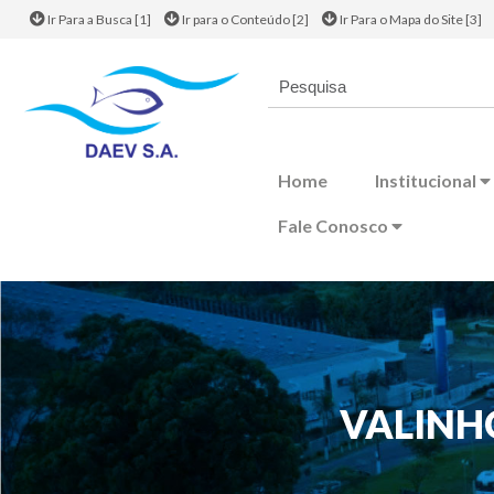
Ir Para a Busca [1]
Ir para o Conteúdo [2]
Ir Para o Mapa do Site [3]
Home
Institucional
Fale Conosco
VALINH