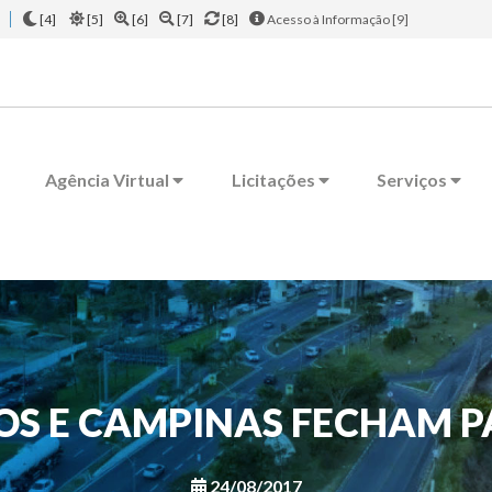
[4]
[5]
[6]
[7]
[8]
Acesso à Informação [9]
Agência Virtual
Licitações
Serviços
OS E CAMPINAS FECHAM P
24/08/2017