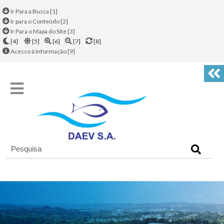
Ir Para a Busca [1]
Ir para o Conteúdo [2]
Ir Para o Mapa do Site [3]
[4]
[5]
[6]
[7]
[8]
Acesso à Informação [9]