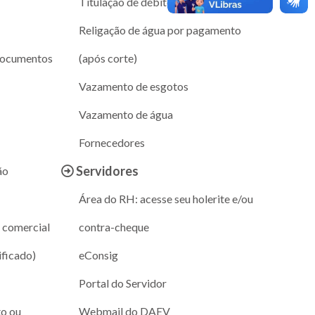
Titulação de débito
Religação de água por pagamento
documentos
(após corte)
Vazamento de esgotos
Vazamento de água
Fornecedores
Servidores
ão
Área do RH: acesse seu holerite e/ou
 comercial
contra-cheque
ificado)
eConsig
Portal do Servidor
to ou
Webmail do DAEV