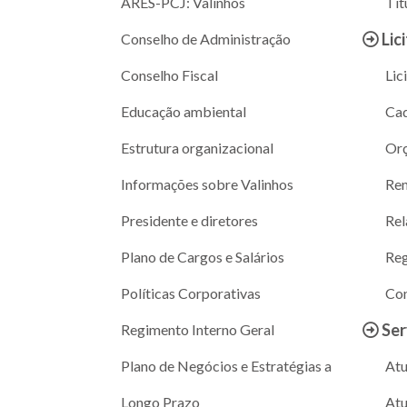
ARES-PCJ: Valinhos
Tit
Lic
Conselho de Administração
Conselho Fiscal
Lic
Educação ambiental
Cad
Estrutura organizacional
Or
Informações sobre Valinhos
Ren
Presidente e diretores
Rel
Plano de Cargos e Salários
Reg
Políticas Corporativas
Con
Ser
Regimento Interno Geral
Plano de Negócios e Estratégias a
Atu
Longo Prazo
Atu