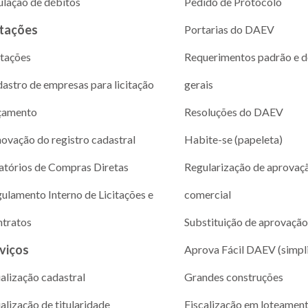
ulação de débitos
Pedido de Protocolo
itações
Portarias do DAEV
itações
Requerimentos padrão e 
astro de empresas para licitação
gerais
çamento
Resoluções do DAEV
ovação do registro cadastral
Habite-se (papeleta)
atórios de Compras Diretas
Regularização de aprovaç
ulamento Interno de Licitações e
comercial
tratos
Substituição de aprovação
viços
Aprova Fácil DAEV (simpl
alização cadastral
Grandes construções
alização de titularidade
Fiscalização em loteamen