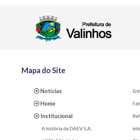
Mapa do Site
Notícias
Ent
Home
Fat
Institucional
Ref
A história da DAEV S.A.
int