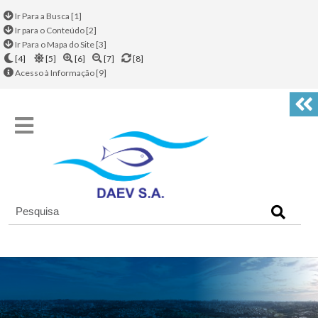
Ir Para a Busca [1]
Ir para o Conteúdo [2]
Ir Para o Mapa do Site [3]
[4]
[5]
[6]
[7]
[8]
Acesso à Informação [9]