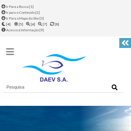
Ir Para a Busca [1]
Ir para o Conteúdo [2]
Ir Para o Mapa do Site [3]
[4]
[5]
[6]
[7]
[8]
Acesso à Informação [9]