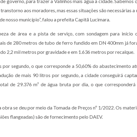
 de governo, para trazer a Valinhos mais água à cidade. Sabemos 
 transtorno aos moradores, mas essas situações são necessárias a
e nosso município”, falou a prefeita Capitã Lucimara.
peza de área e a pista de serviço, com sondagem para início 
mais de 280 metros de tubo de ferro fundido em DN 400mm já fo
endo 2,2 mil metros por gravidade e em 1.636 metros por recalque.
ros por segundo, o que corresponde a 50,60% do abastecimento at
dução de mais 90 litros por segundo, a cidade conseguirá capta
total de 29.376 m³ de água bruta por dia, o que corresponderá
 obra se deu por meio da Tomada de Preços nº 1/2022. Os materi
uniões flangeadas) são de fornecimento pelo DAEV.