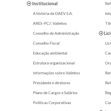
Institucional
Ref
A história da DAEV S.A.
int
ARES-PCJ: Valinhos
Tit
Lic
Conselho de Administração
Conselho Fiscal
Lic
Educação ambiental
Cad
Estrutura organizacional
Or
Informações sobre Valinhos
Ren
Presidente e diretores
Rel
Plano de Cargos e Salários
Reg
Políticas Corporativas
Con