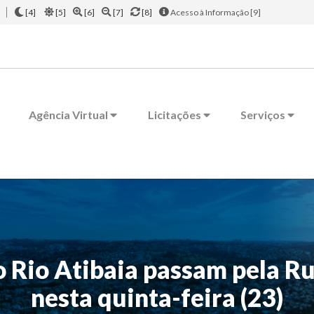
[4]
[5]
[6]
[7]
[8]
Acesso à Informação [9]
Agência Virtual
Licitações
Serviços
 Rio Atibaia passam pela Rua
nesta quinta-feira (23)