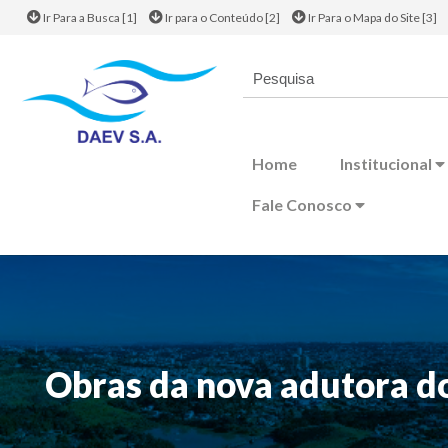
Ir Para a Busca [1]
Ir para o Conteúdo [2]
Ir Para o Mapa do Site [3]
Home
Institucional
Fale Conosco
Obras da nova adutora do