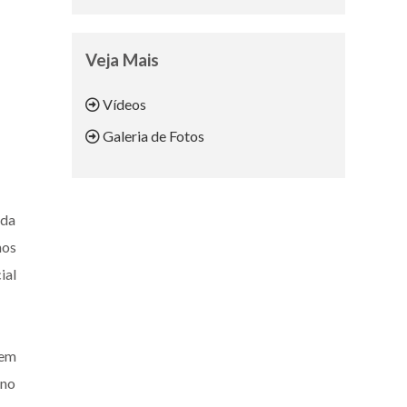
Veja Mais
Vídeos
Galeria de Fotos
 da
hos
ial
 em
 no