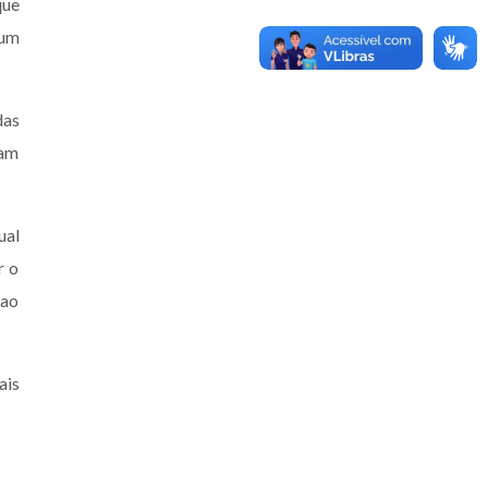
que
 um
das
ram
ual
r o
 ao
ais