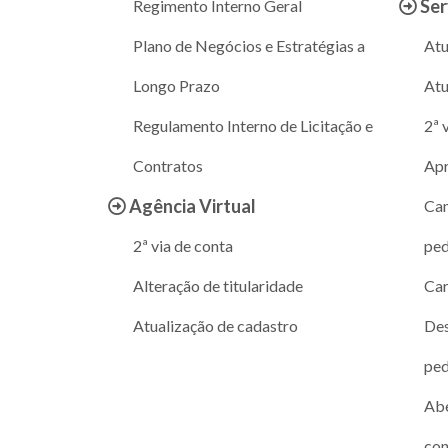
Ser
Regimento Interno Geral
Plano de Negócios e Estratégias a
Atu
Longo Prazo
Atu
Regulamento Interno de Licitação e
2ª 
Contratos
Apr
Agência Virtual
Can
2ª via de conta
ped
Alteração de titularidade
Car
Atualização de cadastro
Des
ped
Abe
co