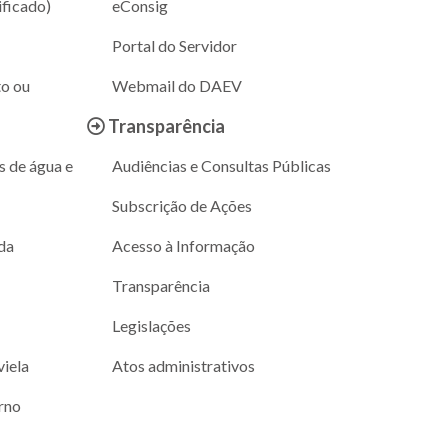
ificado)
eConsig
Portal do Servidor
to ou
Webmail do DAEV
Transparência
s de água e
Audiências e Consultas Públicas
Subscrição de Ações
da
Acesso à Informação
Transparência
Legislações
viela
Atos administrativos
rno