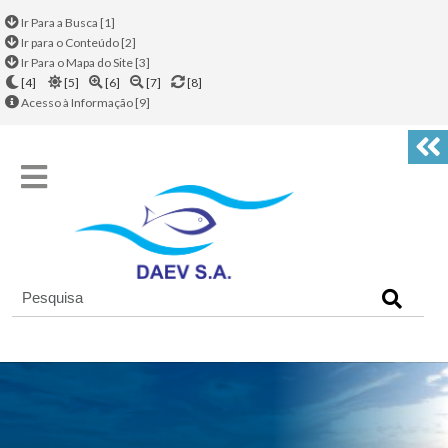
Ir Para a Busca [1]
Ir para o Conteúdo [2]
Ir Para o Mapa do Site [3]
[4]
[5]
[6]
[7]
[8]
Acesso à Informação [9]