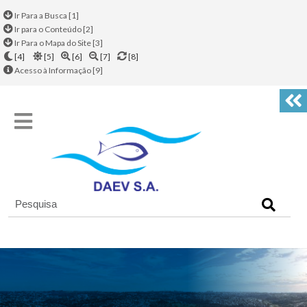
Ir Para a Busca [1]
Ir para o Conteúdo [2]
Ir Para o Mapa do Site [3]
[4]
[5]
[6]
[7]
[8]
Acesso à Informação [9]