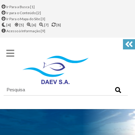
Ir Para a Busca [1]
Ir para o Conteúdo [2]
Ir Para o Mapa do Site [3]
[4]
[5]
[6]
[7]
[8]
Acesso à Informação [9]