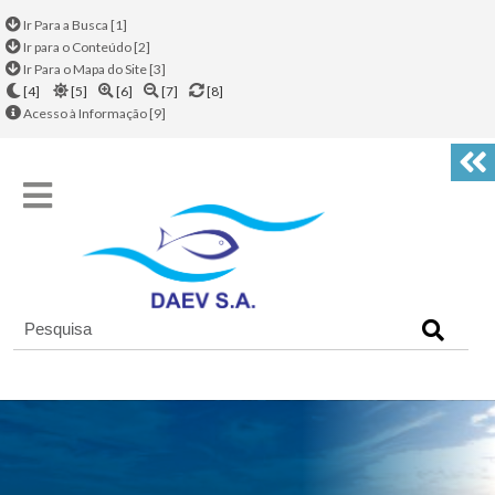
Ir Para a Busca [1]
Ir para o Conteúdo [2]
Ir Para o Mapa do Site [3]
[4]
[5]
[6]
[7]
[8]
Acesso à Informação [9]