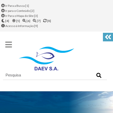
Ir Para a Busca [1]
Ir para o Conteúdo [2]
Ir Para o Mapa do Site [3]
[4]
[5]
[6]
[7]
[8]
Acesso à Informação [9]