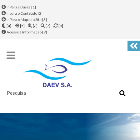
Ir Para a Busca [1]
Ir para o Conteúdo [2]
Ir Para o Mapa do Site [3]
[4]
[5]
[6]
[7]
[8]
Acesso à Informação [9]