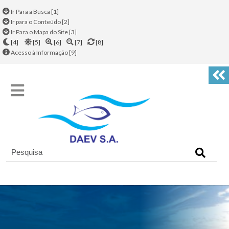
Ir Para a Busca [1]
Ir para o Conteúdo [2]
Ir Para o Mapa do Site [3]
[4]
[5]
[6]
[7]
[8]
Acesso à Informação [9]