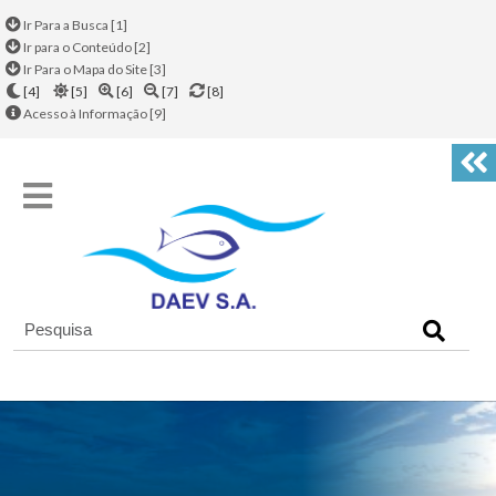
Ir Para a Busca [1]
Ir para o Conteúdo [2]
Ir Para o Mapa do Site [3]
[4]
[5]
[6]
[7]
[8]
Acesso à Informação [9]