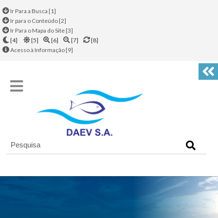
Ir Para a Busca [1]
Ir para o Conteúdo [2]
Ir Para o Mapa do Site [3]
[4]
[5]
[6]
[7]
[8]
Acesso à Informação [9]