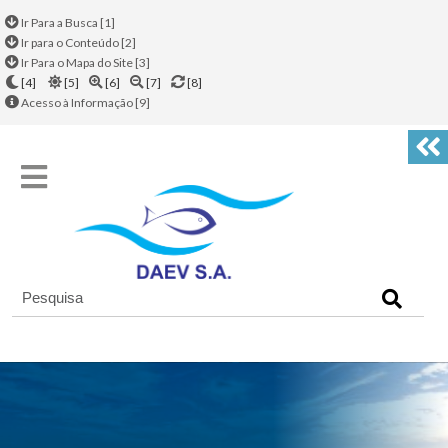
Ir Para a Busca [1]
Ir para o Conteúdo [2]
Ir Para o Mapa do Site [3]
[4]
[5]
[6]
[7]
[8]
Acesso à Informação [9]