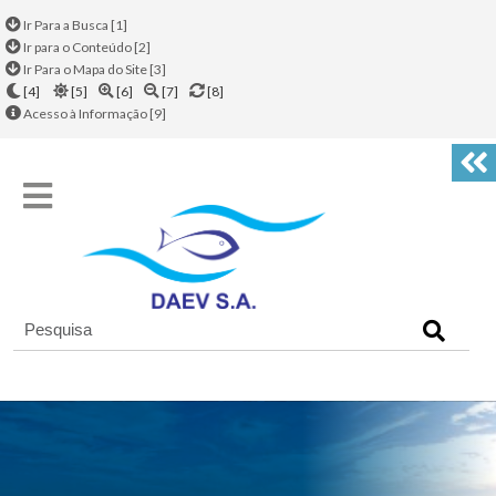
Ir Para a Busca [1]
Ir para o Conteúdo [2]
Ir Para o Mapa do Site [3]
[4]
[5]
[6]
[7]
[8]
Acesso à Informação [9]