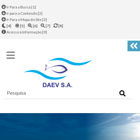
Ir Para a Busca [1]
Ir para o Conteúdo [2]
Ir Para o Mapa do Site [3]
[4]
[5]
[6]
[7]
[8]
Acesso à Informação [9]