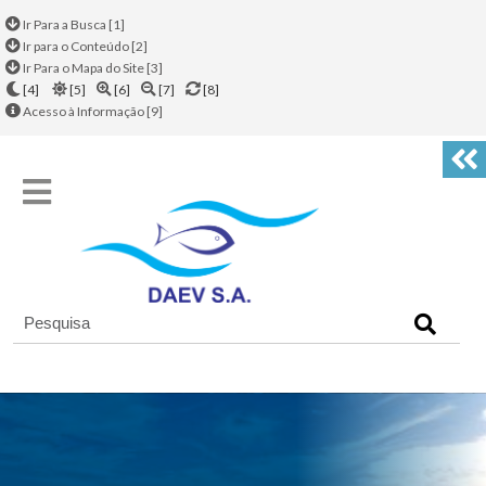
Ir Para a Busca [1]
Ir para o Conteúdo [2]
Ir Para o Mapa do Site [3]
[4]
[5]
[6]
[7]
[8]
Acesso à Informação [9]