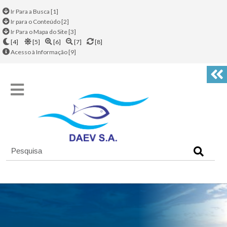
Ir Para a Busca [1]
Ir para o Conteúdo [2]
Ir Para o Mapa do Site [3]
[4]
[5]
[6]
[7]
[8]
Acesso à Informação [9]