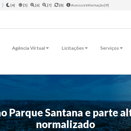
[4]
[5]
[6]
[7]
[8]
Acesso à Informação [9]
Agência Virtual
Licitações
Serviços
o Parque Santana e parte alt
normalizado