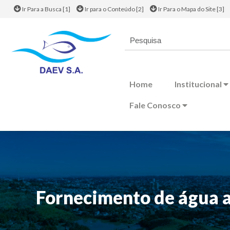
Ir Para a Busca [1]
Ir para o Conteúdo [2]
Ir Para o Mapa do Site [3]
Home
Institucional
Fale Conosco
Fornecimento de água a