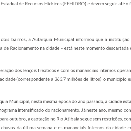
 Estadual de Recursos Hídricos (FEHIDRO) e devem seguir até o 
ois bairros, a Autarquia Municipal informou que a instituição
ma de Racionamento na cidade – está neste momento descartada
ração dos lençóis freáticos e com os mananciais internos opera
cidade (correspondente a 363,7 milhões de litros), o município e
ia Municipal, nesta mesma época do ano passado, a cidade est
nograma intensificado do racionamento. Já neste ano, mesmo co
para outubro, a captação no Rio Atibaia segue sem restrições, co
 chuvas da última semana e os mananciais internos da cidade 