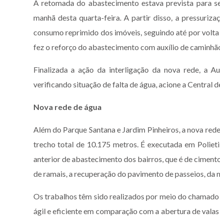
A retomada do abastecimento estava prevista para ser
manhã desta quarta-feira. A partir disso, a pressuriz
consumo reprimido dos imóveis, seguindo até por volta
fez o reforço do abastecimento com auxílio de caminhã
Finalizada a ação da interligação da nova rede, a A
verificando situação de falta de água, acione a Centr
Nova rede de água
Além do Parque Santana e Jardim Pinheiros, a nova rede
trecho total de 10.175 metros. É executada em Polieti
anterior de abastecimento dos bairros, que é de ciment
de ramais, a recuperação do pavimento de passeios, da m
Os trabalhos têm sido realizados por meio do chamado 
ágil e eficiente em comparação com a abertura de valas