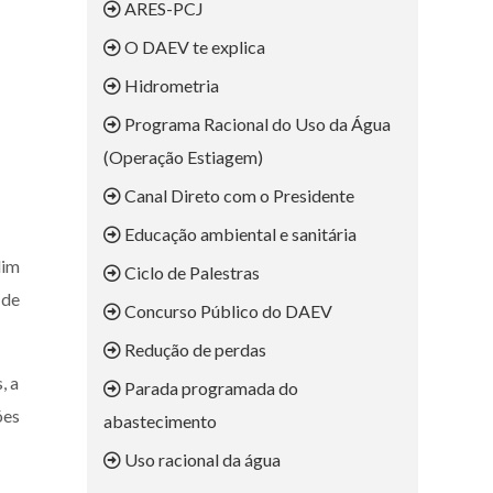
ARES-PCJ
O DAEV te explica
Hidrometria
Programa Racional do Uso da Água
(Operação Estiagem)
Canal Direto com o Presidente
Educação ambiental e sanitária
dim
Ciclo de Palestras
 de
Concurso Público do DAEV
Redução de perdas
, a
Parada programada do
ões
abastecimento
Uso racional da água