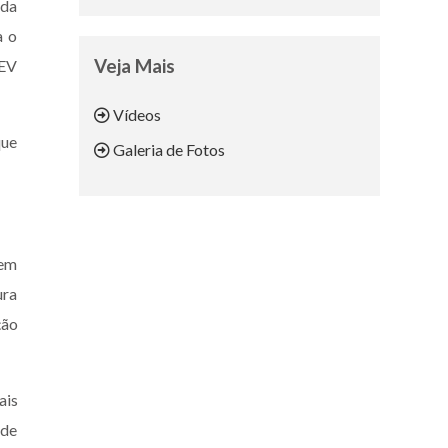
 da
a o
Veja Mais
AEV
Vídeos
que
Galeria de Fotos
 em
ura
ção
ais
 de