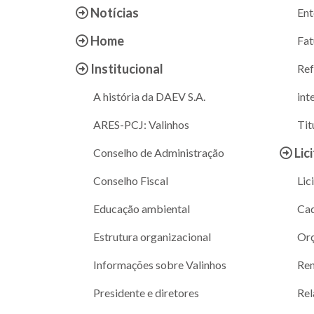
Notícias
Ent
Home
Fat
Institucional
Ref
A história da DAEV S.A.
int
ARES-PCJ: Valinhos
Tit
Lic
Conselho de Administração
Conselho Fiscal
Lic
Educação ambiental
Cad
Estrutura organizacional
Or
Informações sobre Valinhos
Ren
Presidente e diretores
Rel