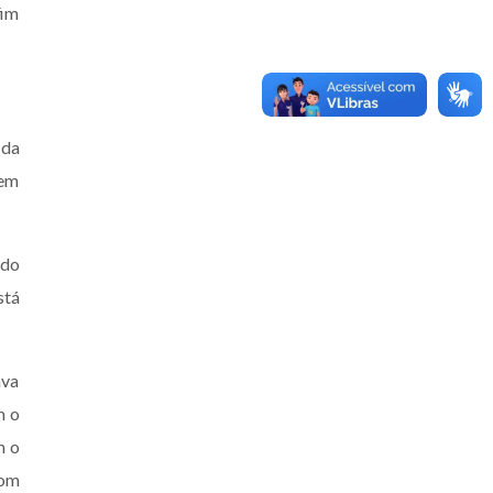
fim
 da
 em
ndo
stá
ava
m o
m o
com