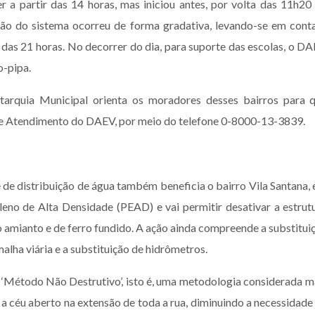
 a partir das 14 horas, mas iniciou antes, por volta das 11h20
ação do sistema ocorreu de forma gradativa, levando-se em cont
 das 21 horas. No decorrer do dia, para suporte das escolas, o D
o-pipa.
utarquia Municipal orienta os moradores desses bairros para 
al de Atendimento do DAEV, por meio do telefone 0-8000-13-3839.
 de distribuição de água também beneficia o bairro Vila Santana,
leno de Alta Densidade (PEAD) e vai permitir desativar a estrut
o amianto e de ferro fundido. A ação ainda compreende a substitui
alha viária e a substituição de hidrômetros.
‘Método Não Destrutivo’, isto é, uma metodologia considerada m
 a céu aberto na extensão de toda a rua, diminuindo a necessidade