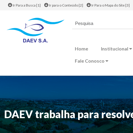
Ir Para a Busca [1]
Ir para o Conteúdo [2]
Ir Para o Mapa do Site [3]
Home
Institucional
Fale Conosco
DAEV trabalha para resolve