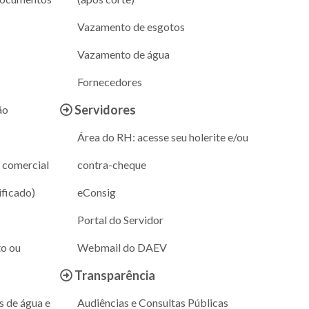
Vazamento de esgotos
Vazamento de água
Fornecedores
Servidores
ão
Área do RH: acesse seu holerite e/ou
 comercial
contra-cheque
ificado)
eConsig
Portal do Servidor
to ou
Webmail do DAEV
Transparência
s de água e
Audiências e Consultas Públicas