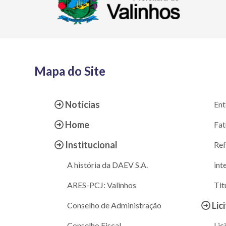
Mapa do Site
Notícias
Ent
Home
Fat
Institucional
Ref
A história da DAEV S.A.
int
ARES-PCJ: Valinhos
Tit
Lic
Conselho de Administração
Conselho Fiscal
Lic