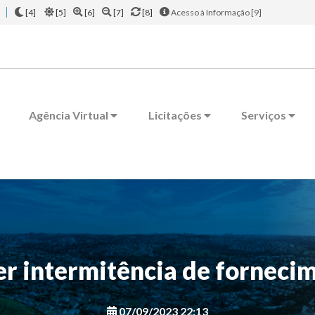
[4]
[5]
[6]
[7]
[8]
Acesso à Informação [9]
Agência Virtual
Licitações
Serviços
r intermitência de forneci
07/09/2023 22:13