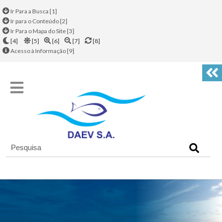
Ir Para a Busca [1]
Ir para o Conteúdo [2]
Ir Para o Mapa do Site [3]
[4]
[5]
[6]
[7]
[8]
Acesso à Informação [9]