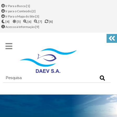
Ir Para a Busca [1]
Ir para o Conteúdo [2]
Ir Para o Mapa do Site [3]
[4]
[5]
[6]
[7]
[8]
Acesso à Informação [9]