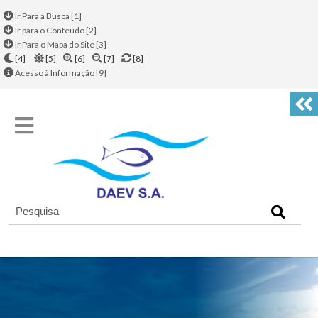
Ir Para a Busca [1]
Ir para o Conteúdo [2]
Ir Para o Mapa do Site [3]
[4]
[5]
[6]
[7]
[8]
Acesso à Informação [9]