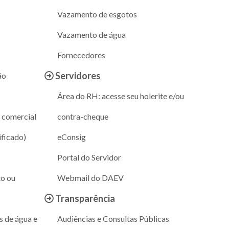
Vazamento de esgotos
Vazamento de água
Fornecedores
Servidores
ão
Área do RH: acesse seu holerite e/ou
 comercial
contra-cheque
ificado)
eConsig
Portal do Servidor
to ou
Webmail do DAEV
Transparência
s de água e
Audiências e Consultas Públicas