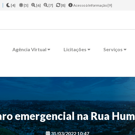
[4]
[5]
[6]
[7]
[8]
Acesso à Informação [9]
Agência Virtual
Licitações
Serviços
ro emergencial na Rua Hum
31/03/2022 10:47