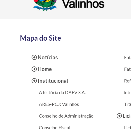
Mapa do Site
Notícias
Ent
Home
Fat
Institucional
Ref
A história da DAEV S.A.
int
ARES-PCJ: Valinhos
Tit
Lic
Conselho de Administração
Conselho Fiscal
Lic