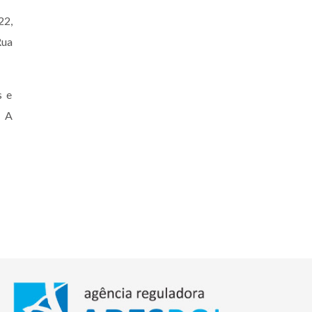
22,
Rua
s e
. A