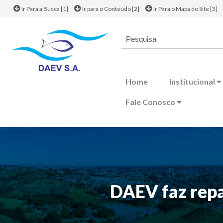
Ir Para a Busca [1]
Ir para o Conteúdo [2]
Ir Para o Mapa do Site [3]
Home
Institucional
Fale Conosco
DAEV faz repa