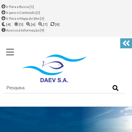
Ir Para a Busca [1]
Ir para o Conteúdo [2]
Ir Para o Mapa do Site [3]
[4]
[5]
[6]
[7]
[8]
Acesso à Informação [9]