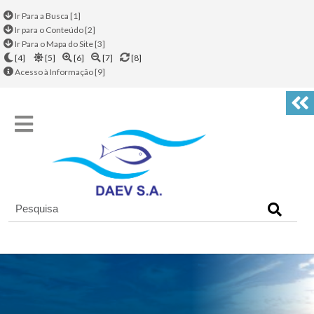
Ir Para a Busca [1]
Ir para o Conteúdo [2]
Ir Para o Mapa do Site [3]
[4]
[5]
[6]
[7]
[8]
Acesso à Informação [9]