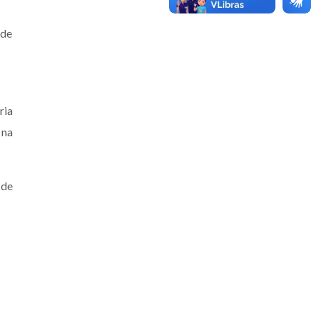
 de
ria
 na
 de