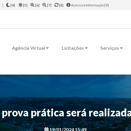
[4]
[5]
[6]
[7]
[8]
Acesso à Informação [9]
Agência Virtual
Licitações
Serviços
prova prática será realizad
19/01/2024 15:49