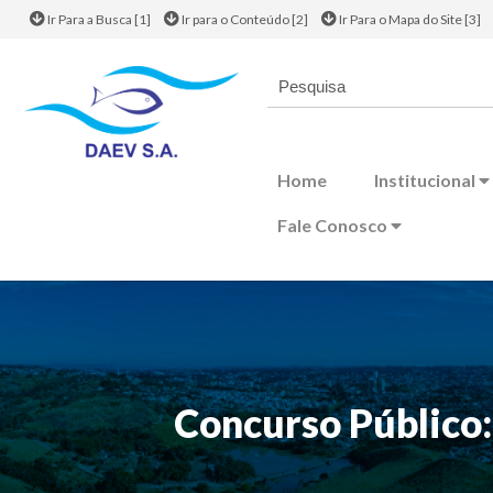
Ir Para a Busca [1]
Ir para o Conteúdo [2]
Ir Para o Mapa do Site [3]
Home
Institucional
Fale Conosco
Concurso Público: 