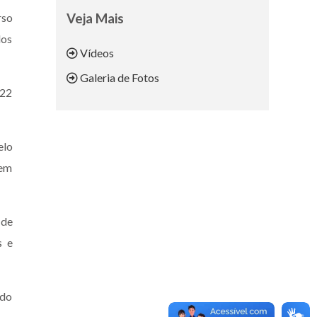
rso
Veja Mais
dos
Vídeos
Galeria de Fotos
 22
elo
 em
 de
s e
ado