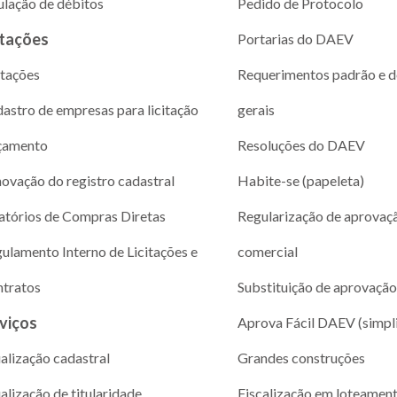
ulação de débitos
Pedido de Protocolo
itações
Portarias do DAEV
itações
Requerimentos padrão e 
astro de empresas para licitação
gerais
çamento
Resoluções do DAEV
ovação do registro cadastral
Habite-se (papeleta)
atórios de Compras Diretas
Regularização de aprovaç
ulamento Interno de Licitações e
comercial
tratos
Substituição de aprovação
viços
Aprova Fácil DAEV (simpl
alização cadastral
Grandes construções
alização de titularidade
Fiscalização em loteamen