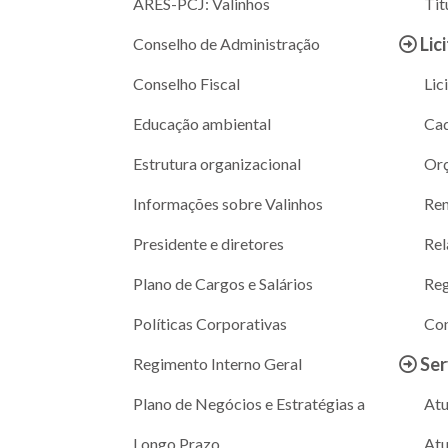
ARES-PCJ: Valinhos
Tit
Lic
Conselho de Administração
Conselho Fiscal
Lic
Educação ambiental
Cad
Estrutura organizacional
Or
Informações sobre Valinhos
Ren
Presidente e diretores
Rel
Plano de Cargos e Salários
Reg
Políticas Corporativas
Con
Ser
Regimento Interno Geral
Plano de Negócios e Estratégias a
Atu
Longo Prazo
Atu