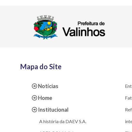
Mapa do Site
Notícias
Ent
Home
Fat
Institucional
Ref
A história da DAEV S.A.
int