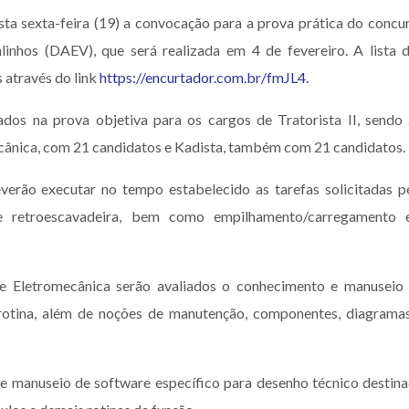
ta sexta-feira (19) a convocação para a prova prática do concu
nhos (DAEV), que será realizada em 4 de fevereiro. A lista 
 através do link
https://encurtador.com.br/fmJL4
.
dos na prova objetiva para os cargos de Tratorista II, sendo
ecânica, com 21 candidatos e Kadista, também com 21 candidatos.
verão executar no tempo estabelecido as tarefas solicitadas p
de retroescavadeira, bem como empilhamento/carregamento
 e Eletromecânica serão avaliados o conhecimento e manuseio
 rotina, além de noções de manutenção, componentes, diagrama
 e manuseio de software específico para desenho técnico destin