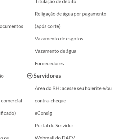
Titulação de débito
Religação de água por pagamento
documentos
(após corte)
Vazamento de esgotos
Vazamento de água
Fornecedores
Servidores
ão
Área do RH: acesse seu holerite e/ou
 comercial
contra-cheque
ificado)
eConsig
Portal do Servidor
to ou
Webmail do DAEV